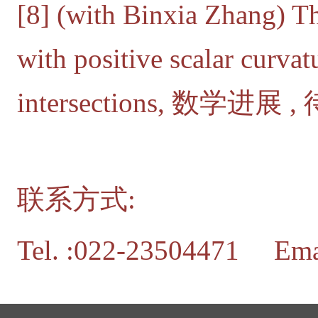
[8] (with Binxia Zhang) T
with positive scalar curva
intersections, 数学进展 ,
联系方式:
Tel. :022-23504471 Emai