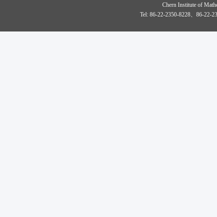
Chern Institute of Math
Tel: 86-22-2350-8228、86-22-23