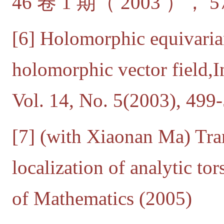
46 卷 1 期（ 2003 ）， 
[6] Holomorphic equivaria
holomorphic vector field,
Vol. 14, No. 5(2003), 499
[7] (with Xiaonan Ma) Tra
localization of analytic tor
of Mathematics (2005)