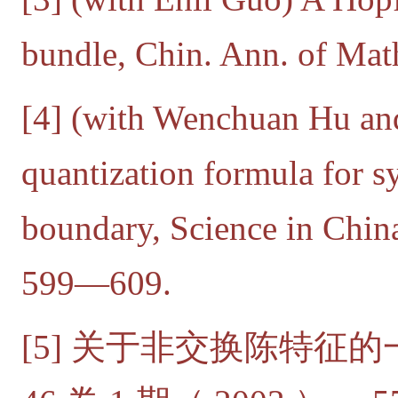
bundle, Chin. Ann. of Mat
[4] (with Wenchuan Hu an
quantization formula for s
boundary, Science in China
599—609.
[5] 关于非交换陈特征