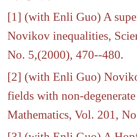
[1] (with Enli Guo) A supe
Novikov inequalities, Scien
No. 5,(2000), 470--480.
[2] (with Enli Guo) Noviko
fields with non-degenerate 
Mathematics, Vol. 201, N
[3] (with Enli Guo) A Hopf