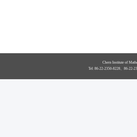
Chern Institute of Math
Tel: 86-22-2350-8228、86-22-23