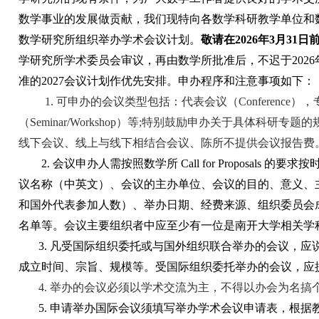
数学事业的发展做贡献，我们现特向各数学科研教学单位和
数学研究所组织举办学术会议计划。
敬请在
2026
年
3
月
31
日
学研究所
学术委员会审议，再由数学所批准后，不迟于
2026
准的
2027
会议计划作优先安排。
申办程序和注意事项如下：
1. 可申办的会议类型包括：代表会议（
Conference
），
（
Seminar/Workshop
）等
;
特别鼓励申办关于具体科研专题的
线下会议、线上与线下相结合会议、陈所不提供会议报告费
2. 会议申办人需按照数学所
Call for Proposals
的要求按
议名称（中英文）、会议的主办单位、会议的目的、意义、
和国外代表参加人数）、举办日期、经费来源、组织委员会
名单等。会议主要组织者中应至少有一位是南开大学相关学
3. 凡受国际组织委托或与国外组织联合举办的会议，应
成立时间、宗旨、规模等。受国际组织委托举办的会议，应
4. 举办的会议必须以学术交流为主，不得以办会为名搞
5. 申请举办国际会议须填写举办学术会议申请表，根据