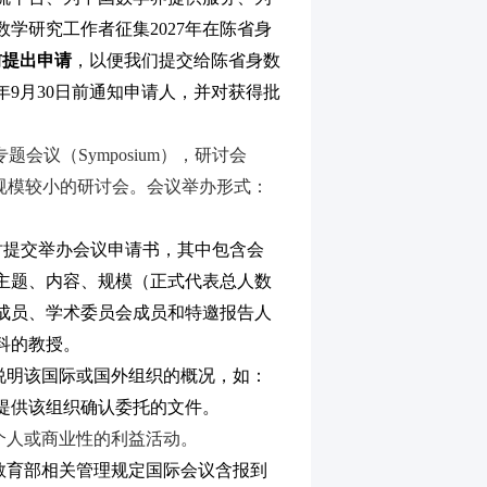
数学研究工作者征集
2027
年在陈省身
前提出申请
，以便我们提交给陈省身数
年
9
月
30
日前通知申请人，并对获得批
专题会议（
Symposium
），研讨会
规模较小的研讨会。会议举办形式：
。
时提交举办会议申请书，其中包含会
主题、内容、规模（正式代表总人数
成员、学术委员会成员和特邀报告人
科的教授。
说明该国际或国外组织的概况，如：
提供该组织确认委托的文件。
个人或商业性的利益活动。
教育部相关管理规定国际会议含报到