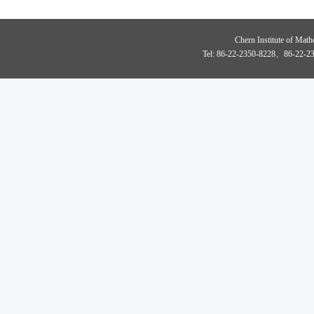
Chern Institute of Math
Tel: 86-22-2350-8228、86-22-23