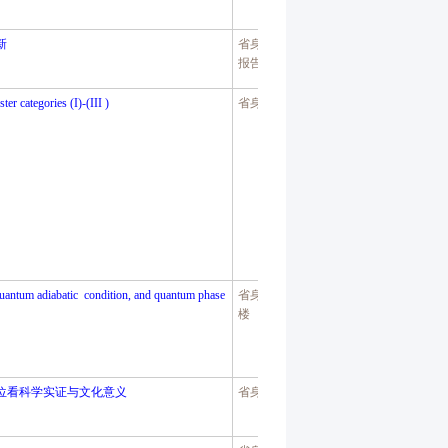
新
省身楼
2
楼
报告厅
ter categories (I)-(III )
省身楼
214
, quantum adiabatic condition, and quantum phase
省身楼八
楼
位看科学实证与文化意义
省身楼
216