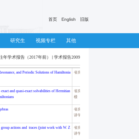
首页
English
旧版
研究生
视频专栏
其他
往年学术报告（2017年前）
学术报告2009
Resonance, and Periodic Solutions of Hamiltonia
省身楼
214
 exact and quasi-exact solvabilities of Hermitian
省身楼八
iltonians
楼
gebras
省身楼
214
讲学厅
 group actions and traces (joint work with W. Z
省身楼
216
讲学厅