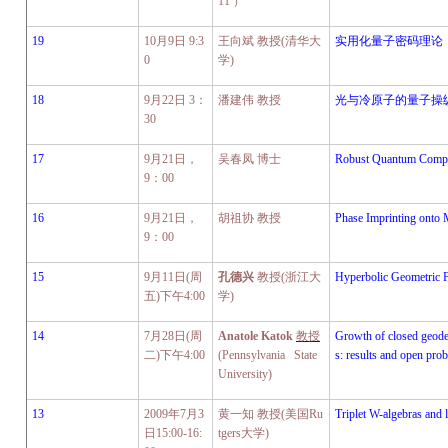
11
）
19
10
月
9
日
9:3
王向斌
教授
(
清华大
实用化量子密码理论
0
学
)
18
9
月
22
日
3
：
潘建伟
教授
光与冷原子的量子操
30
17
9
月
21
日，
吴春凤 博士
Robust Quantum Compu
9
：
00
16
9
月
21
日，
胡祖协
教授
Phase Imprinting onto 
9
：
00
15
9
月
11
日
(
周
孔德兴
教授
(
浙江大
Hyperbolic Geometric 
五
)
下午
4:00
学
)
14
7
月
28
日
(
周
Anatole Katok
教授
Growth of closed geode
二
)
下午
4:00
(Pennsylvania State
s: results and open pro
University)
13
2009
年
7
月
3
黄一知
教授
(
美国
Ru
Triplet W-algebras and 
日
15:00-16:
tgers
大学
)