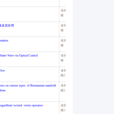
省身楼八
楼
纵及其应用
省身楼八
楼
tation
省身楼八
楼
Matter Wave via Optical Control
省身楼八
楼
Flow
省身楼二
楼
214
sics on various types of Riemannian manifold
省身楼二
blems.
楼
214
logarithmic twisted vertex operators
省身楼二
楼
214