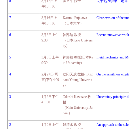
8
3
月
17
日上
霍裕平
院士
关于热力学第二定律
午
10
：
00
7
3
月
16
日上
Kazuo Fujikawa
Clear evasion of the unc
午
10
：
00
（日本大学）
6
3
月
6
日上午
神部勉
教授
Recent innovative resul
9:30
(
日本
Keio U nivers
ity)
5
3
月
5
日上午
神部勉
教授
(
日本
Ke
Fluid mechanics and Ma
9:30
io University)
4
2
月
27
日
(
周
欧阳天成
教授
( Brig
On the semilinear ellip
五
)
下午
4:00
ham Young Universit
y)
3
1
月
6
日下午
Takeshi Kawazoe
教
Uncertainty principles 
4
：
00
授
（
Keio University, Ja
pan.
）
2
1
月
6
日上午
郑清水
教授
An approach to the selec