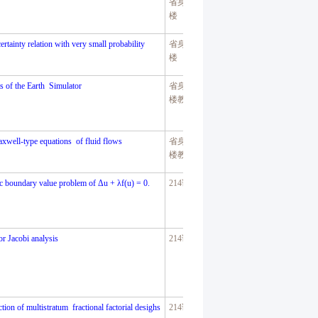
省身楼八
楼
ertainty relation with very small probability
省身楼八
楼
ts of the Earth Simulator
省身楼八
楼教室
xwell-type equations of fluid flows
省身楼八
楼教室
tic boundary value problem of Δu + λf(u) = 0.
214
讲学厅
for Jacobi analysis
214
讲学厅
tion of multistratum fractional factorial desighs
214
讲学厅