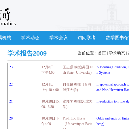
属机构
学术动态
学术会议
访问学者
数学图书馆
学术报告2009
当前位置：
首页
学术动态
23
12
月
8
日
王志强 教授
(
美国
Ut
A Twisting Condition, 
下午
4:00
ah State University)
n Systems
22
12
月
1
日
何俊麟 教授
（台湾
Prepotential approach to
上午
10
：
00
淡江大学）
and Non-Hermitian Ham
21
10
月
28
日
15:
张知学 教授
(
河北大
Introduction to n-Lie al
00-16:30
学
)
20
10
月
30
日 下
Prof. Luc Illusie
Odds and ends on finite
午
4:00
（
University of Paris
heng)