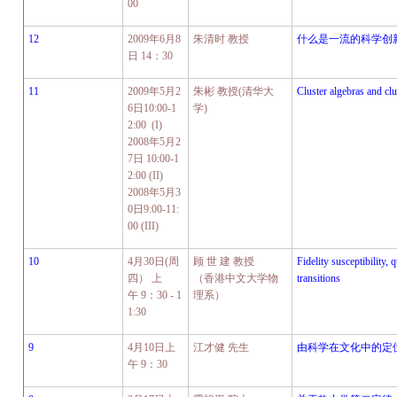
00
12
2009
年
6
月
8
朱清时 教授
什么是一流的科学创
日
14
：
30
11
2009
年
5
月
2
朱彬 教授
(
清华大
Cluster algebras and clus
6
日
10:00-1
学
)
2:00 (I)
2008
年
5
月
2
7
日
10:00-1
2:00 (II)
2008
年
5
月
3
0
日
9:00-11:
00 (III)
10
4
月
30
日
(
周
顾 世 建 教授
Fidelity susceptibility
四） 上
（香港中文大学物
transitions
午
9
：
30 - 1
理系）
1:30
9
4
月
10
日上
江才健
先生
由科学在文化中的定
午
9
：
30