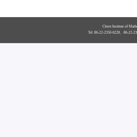
Chern Institute of Math
Tel: 86-22-2350-8228、86-22-23