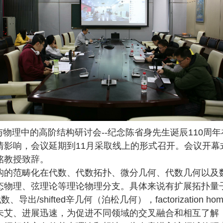
与物理中的高阶结构研讨会
--
纪念陈省身先生诞辰
110
周年
情影响，会议延期到
11
月采取线上的形式召开。会议开幕
铭教授致辞。
构的范畴化在代数、代数拓扑、微分几何、代数几何以及
态物理、弦理论等理论物理分支。具体来说有扩展拓扑量
代数、导出
/shifted
辛几何（泊松几何），
factorization ho
未艾、进展迅速，为促进不同领域的交叉融合和相互了解