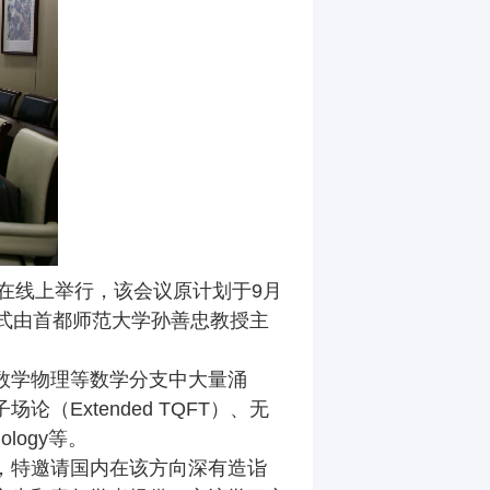
在
线上举行
，该会议原计划于
9
月
式由首都师范大学孙善忠教授主
数学物理等数学分支中大量涌
子场论（
Extended TQFT
）、无
mology
等。
，特邀请国内在该方向深有造诣