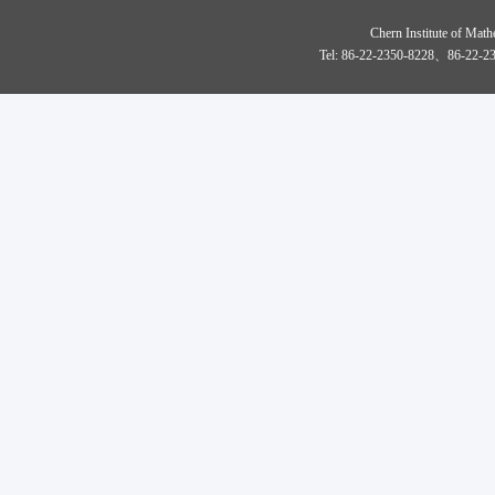
Chern Institute of Math
Tel: 86-22-2350-8228、86-22-23