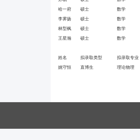
哈一府
硕士
数学
李霁扬
硕士
数学
林型枫
硕士
数学
王星瀚
硕士
数学
姓名
拟录取类型
拟录取专业
姚守恒
直博生
理论物理