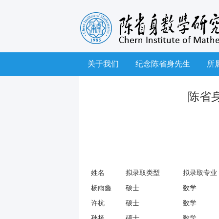
关于我们
纪念陈省身先生
所
陈省
姓名
拟录取类型
拟录取专业
杨雨鑫
硕士
数学
许杭
硕士
数学
孙杨
硕士
数学