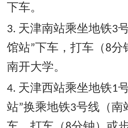
下车。
天津南站乘坐地铁
3.
3
馆站
下车，打车（
分
”
8
南开大学。
天津西站乘坐地铁
4.
1
站
换乘地铁
号线（南
”
3
车，打车（
分钟）或
8