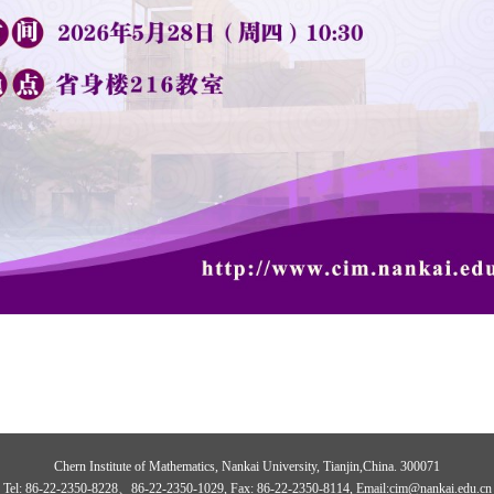
Chern Institute of Mathematics, Nankai University, Tianjin,China. 300071
Tel: 86-22-2350-8228、86-22-2350-1029, Fax: 86-22-2350-8114, Email:cim@nankai.edu.cn