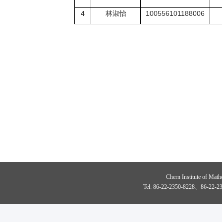
4
林
淑
怡
1005561011880
06
Chern Institute of Math
Tel: 86-22-2350-8228、86-22-23