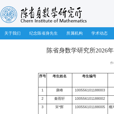
关于我们
纪念陈省身先生
所属机构
学术动态
陈省身数学研究所2026
作
序号
考生姓名
考生编号
1
康峰
100556101188003
2
秦
雨
轩
1005561011880
02
3
宋
*
辉
1005561011880
05
概