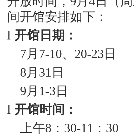
开放时间，
9
月
4
日（周
间开馆
安排如下：
l
开馆日期：
7
月
7-10
、
20-23
日
8
月
31
日
9
月
1-3
日
l
开馆时间：
上午
8
：
30-11
：
30