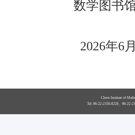
数学图书
2026
年
6
Chern Institute of Math
Tel: 86-22-2350-8228、86-22-23