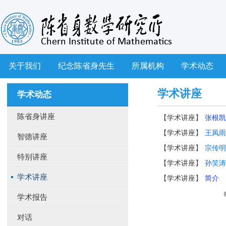
关于我们
纪念陈省身先生
所属机构
学术动态
学术讲座
学术动态
陈省身讲座
【
学术讲座
】
张根凯 教
【
学术讲座
】
王凤雨
智德讲座
【
学术讲座
】
宗传明
特别讲座
【
学术讲座
】
孙笑涛 教
学术讲座
【
学术讲座
】
简介
学术报告
对话