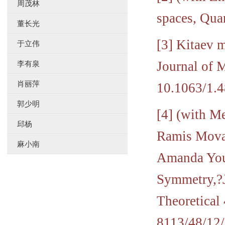
周茂林
spaces, Qua
董长光
[3] Kitaev 
于立伟
Journal of 
李有泉
肖丽萍
10.1063/1.
郭少明
[4] (with M
邱杨
Ramis Movas
麻小南
Amanda You
Symmetry,?J
Theoretical
8113/48/12