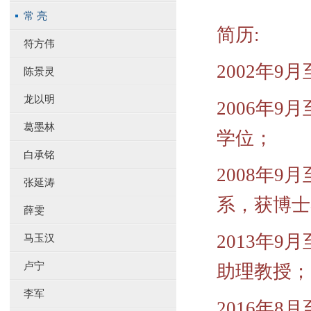
常 亮
简历:
符方伟
2002年9
陈景灵
龙以明
2006年9
葛墨林
学位；
白承铭
2008年9
张延涛
系，获博士
薛雯
2013年9
马玉汉
卢宁
助理教授；
李军
2016年