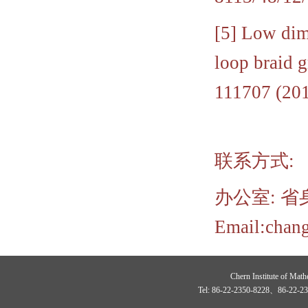
[5] Low dim
loop braid 
111707 (201
联系方式:
办公室: 省身楼
Email:
chan
Chern Institute of Math
Tel: 86-22-2350-8228、86-22-23