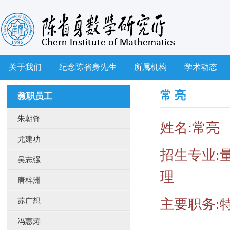
关于我们
纪念陈省身先生
所属机构
学术动态
常 亮
教职员工
朱朝锋
姓名:常亮
尤建功
招生专业:
吴志强
理
唐梓洲
苏广想
主要职务:
冯惠涛