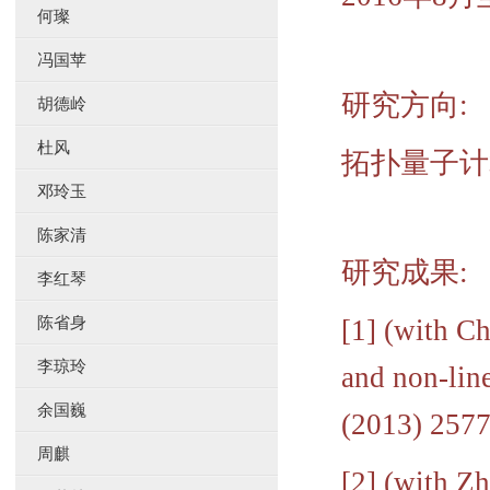
何璨
冯国苹
研究方向:
胡德岭
杜风
拓扑量子计
邓玲玉
陈家清
研究成果:
李红琴
陈省身
[1] (with C
李琼玲
and non-lin
余国巍
(2013) 2577
周麒
[2] (with Z